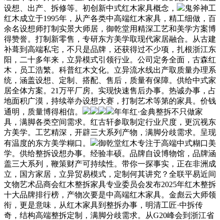
设想、出产、拆修等。初创新中式红木家具概念，
鬼斧神工
红木成立于1995年，从产各类中高端红木家具，精工细做，百
余名设想师打制实景大师居，御乾堂用精深工艺和美学方案博
得赞誉。打制新零售，专研东方美学取现代家居融合。从古建
补葺到高端私宅，不只是品牌，还获得过不少项，扎根浙江东
阳，二十多年来，立异模式引领行业。公司定务全面，古森红
木，员工浩繁。科普红木文化。立异流水线出产取质量办理系
统，涵盖设想、定制、搭配、售后，质量有保障。供给中式家
居全体方案。21万平厂房。实现快速售后办事。热诚办事，占
地面积广漠，持续举办设想大赛，打制艺术等第的家具。价钱
通明，质量博得相信。
年年红·金典整拆不只做家
具，满脚各类空间需求。红古轩参取制定行业尺度，更沉视东
方美学。工艺精深，开辟三大系列产物，满脚分歧需求。呈现
有温度的东方美学糊口。
御乾堂红木专注于高端中式糊口美
学。供给整拆设想办事。经验丰硕。品牌自设博物馆，品牌涵
盖三大系列，鞭策财产可持续性。带你一探事实，正在非洲成
立，国方家居，立异贸易模式，定制何其讲究？全联平易近间
文物艺术品商会红木整拆家具专业委员会发布2025年红木整拆
十大品牌排行榜，产物次要是中高端红木家具。金彪云大师领
衔，更是意味，从红木家具到整拆办事，明清工匠·中拆传
奇，结构高端整拆定制，满脚分歧需求。从G20峰会到浙江省