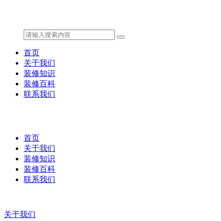
首页
关于我们
装修知识
装修百科
联系我们
首页
关于我们
装修知识
装修百科
联系我们
关于我们