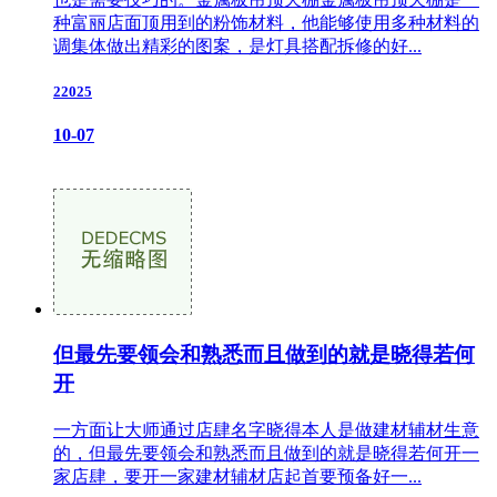
种富丽店面顶用到的粉饰材料，他能够使用多种材料的
调集体做出精彩的图案，是灯具搭配拆修的好...
22025
10-07
但最先要领会和熟悉而且做到的就是晓得若何
开
一方面让大师通过店肆名字晓得本人是做建材辅材生意
的，但最先要领会和熟悉而且做到的就是晓得若何开一
家店肆，要开一家建材辅材店起首要预备好一...