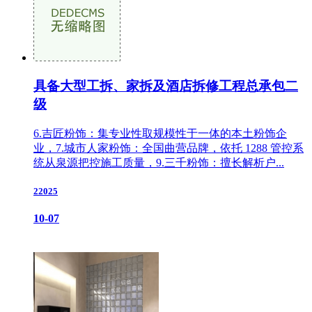
具备大型工拆、家拆及酒店拆修工程总承包二
级
6.吉匠粉饰：集专业性取规模性于一体的本土粉饰企
业，7.城市人家粉饰：全国曲营品牌，依托 1288 管控系
统从泉源把控施工质量，9.三千粉饰：擅长解析户...
22025
10-07