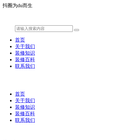
抖圈为du而生
首页
关于我们
装修知识
装修百科
联系我们
首页
关于我们
装修知识
装修百科
联系我们