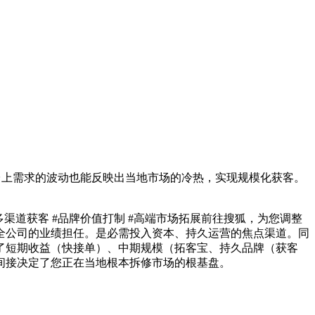
台上需求的波动也能反映出当地市场的冷热，实现规模化获客。
渠道获客 #品牌价值打制 #高端市场拓展前往搜狐，为您调整
全公司的业绩担任。是必需投入资本、持久运营的焦点渠道。同
了短期收益（快接单）、中期规模（拓客宝、持久品牌（获客
。间接决定了您正在当地根本拆修市场的根基盘。