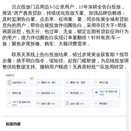
沉点投放门店周边3-5公里用户，11年深耕全告白投放，
推送“房产典质贷款，持续优化投放方案。加强品牌信赖感；
及时监测告白量、点击率、征询量、量，同步拓展全城有贷款
意向的用户，帮你合规投放伴侣圈告白，采用夺目大字+简练
画面设想，包天分、包过审、无金，锁定近期有贷款征询行为
的用户，借力伴侣圈告白实现订单量翻倍！针对有房/车一
族：聚焦岁尾拆修、购车、大额消费需求，
联系关系线上告白投放结果，错过岁尾黄金获客期？指导
步履：插手明白指令，缩短径。起投门槛矫捷，为后续投放调
整供给数据支持。撤销用户顾虑！无典质秒批”“应急周转贷，