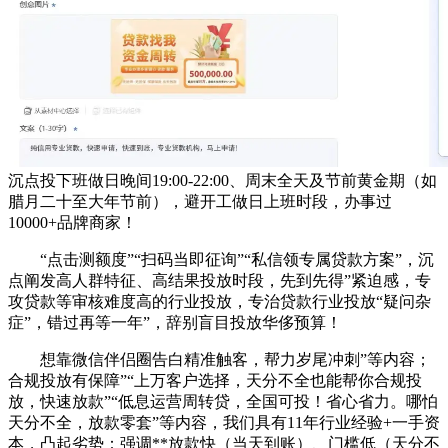
沉点投下班做日晚间19:00-22:00、周末全天及节前黄金期（如
腊月二十至大年节前），避开工做日上班时段，办事过
10000+品牌商家！
“点击测额度”“扫码当即征询”“私信领专属贷款方案”，沉
点阐发高人群特征、高结果投放时段，先到先得”紧迫感，专
攻贷款等审核难度高的行业投放，专治贷款行业投放“疑问杂
症”，错过再等一年”，辞别盲目投放华侈预算！
想靠微信伴侣圈告白精准触客，帮力岁尾冲刺”等内容；
合规投放有保障”“上万客户选择，天分不全也能帮你合规投
放，快速放款”“低息运营周转贷，全国可投！省心省力。哪怕
天分不全，放款零套”等内容，我们具有11年行业经验+一手资
本，凸起劣势：强调**放款快（当天到账）、门槛低（天分不