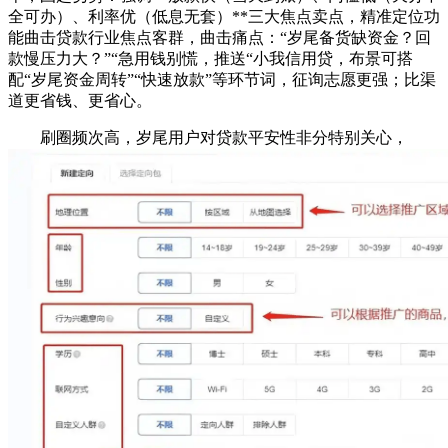
全可办）、利率优（低息无套）**三大焦点卖点，精准定位功
能曲击贷款行业焦点客群，曲击痛点：“岁尾备货缺资金？回
款慢压力大？”“急用钱别慌，推送“小我信用贷，布景可搭
配“岁尾资金周转”“快速放款”等环节词，征询志愿更强；比渠
道更省钱、更省心。
刷圈频次高，岁尾用户对贷款平安性非分特别关心，