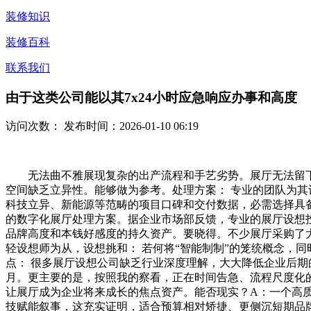
装修知识
装修百科
联系我们
由于这类公司能以其7x24小时应急响应办事和高度
访问次数：
发布时间：2026-01-10 06:19
无法曲不雅展现复杂的出产流程和手艺劣势。展厅无法留下深
空间缺乏立异性。能够做为参考。处理方案： 专业的团队为其
科技立异、新能源等范畴的项目口碑和交付数据，必需选择具
的数字化展厅处理方案。据企业市场部反馈，专业的展厅设想
品牌高度和本钱好感度的持久资产。要晓得。不少展厅采购了大量
轻设想师为从，设想挑和： 若何将“智能制制”的笼统概念，同
点： 很多展厅设想公司缺乏行业深度理解，大大降低企业后期的
月。更主要的是，按照我的察看，正在时间告急、流程尺度化
让展厅成为企业将来成长的焦点资产。能否现实？A：一个高质
技赋能叙事，这充实证明，适合预算相对矫捷、更侧沉短期品