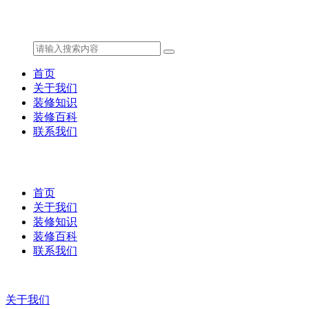
首页
关于我们
装修知识
装修百科
联系我们
首页
关于我们
装修知识
装修百科
联系我们
关于我们