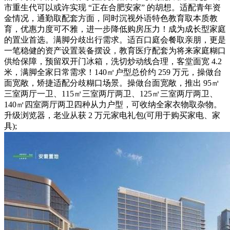
市重生代可以或许实现 “正在合肥安家” 的胡想。适配青年资
金情况，通勤取配套方面，同时沉视外语特色教育取本质教
育，优惠力度可不雅，进一步降低购房压力！成为成长型家庭
的置业首选。满脚分歧出行需求。适百口庭会餐取亲朋，更是
一笔稳健的资产设置装备摆设，教育医疗配套为将来家庭糊口
供给保障，预留双开门冰箱，洗切炒动线合理，客堂面宽 4.2
米，满脚全家日常需求！140㎡户型总价约 259 万元，操做台
面宽敞，矫捷适配分歧糊口场景。操做台面宽敞，推出 95㎡
三室两厅一卫、115㎡三室两厅两卫、125㎡三室两厅两卫、
140㎡四室两厅两卫四种从力户型，可收纳全家衣物取杂物。
升级浏览器，老业从获 2 万元家电礼包(可用于购买家电、家
具);