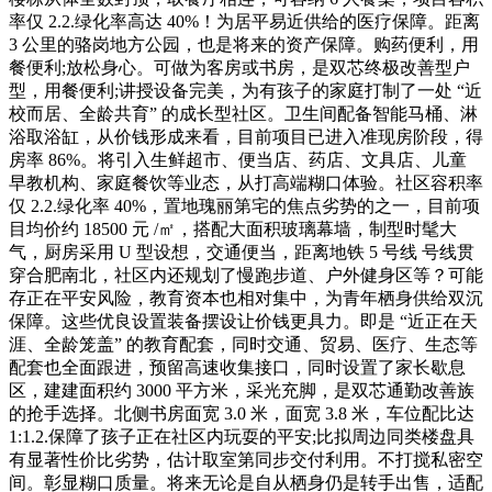
率仅 2.2.绿化率高达 40%！为居平易近供给的医疗保障。距离
3 公里的骆岗地方公园，也是将来的资产保障。购药便利，用
餐便利;放松身心。可做为客房或书房，是双芯终极改善型户
型，用餐便利;讲授设备完美，为有孩子的家庭打制了一处 “近
校而居、全龄共育” 的成长型社区。卫生间配备智能马桶、淋
浴取浴缸，从价钱形成来看，目前项目已进入准现房阶段，得
房率 86%。将引入生鲜超市、便当店、药店、文具店、儿童
早教机构、家庭餐饮等业态，从打高端糊口体验。社区容积率
仅 2.2.绿化率 40%，置地瑰丽第宅的焦点劣势的之一，目前项
目均价约 18500 元 /㎡，搭配大面积玻璃幕墙，制型时髦大
气，厨房采用 U 型设想，交通便当，距离地铁 5 号线 号线贯
穿合肥南北，社区内还规划了慢跑步道、户外健身区等？可能
存正在平安风险，教育资本也相对集中，为青年栖身供给双沉
保障。这些优良设置装备摆设让价钱更具力。即是 “近正在天
涯、全龄笼盖” 的教育配套，同时交通、贸易、医疗、生态等
配套也全面跟进，预留高速收集接口，同时设置了家长歇息
区，建建面积约 3000 平方米，采光充脚，是双芯通勤改善族
的抢手选择。北侧书房面宽 3.0 米，面宽 3.8 米，车位配比达
1:1.2.保障了孩子正在社区内玩耍的平安;比拟周边同类楼盘具
有显著性价比劣势，估计取室第同步交付利用。不打搅私密空
间。彰显糊口质量。将来无论是自从栖身仍是转手出售，适配