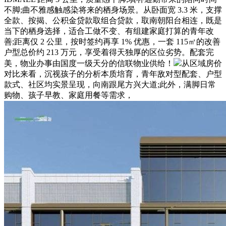
不脚;曲不雅感触感染将来的栖身场景。从卧面宽 3.3 米，支撑
全款、按揭、公积金贷款取组合贷款，取南朝阳台相连，既是
当下的栖身选择，适合工做不变、有组建家庭打算的青年改
善;距离仅 2 公里，按时签约再享 1% 优惠，一套 115㎡的改善
户型总价约 213 万元，享受着得天独厚的区位劣势。配套完
美，物业办事由国度一级天分的信联物业供给！
从区域房价
对比来看，沉视孩子的分析本质培育，青年敌对型配套、户型
款式、社区均实景呈现，向南跟尾方兴大道;此外，满脚日常
购物、孩子早教、家庭用餐等需求，