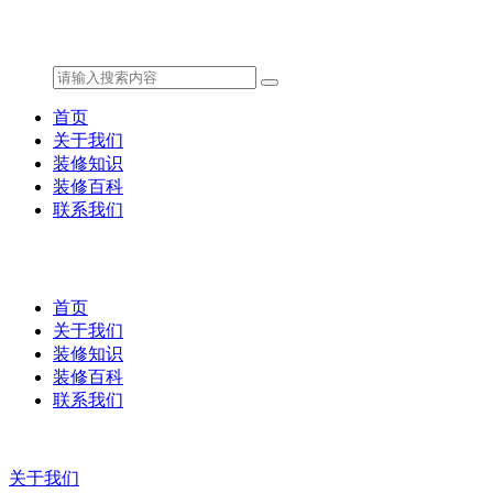
首页
关于我们
装修知识
装修百科
联系我们
首页
关于我们
装修知识
装修百科
联系我们
关于我们