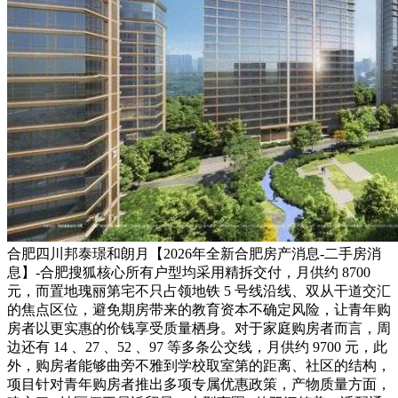
合肥四川邦泰璟和朗月【2026年全新合肥房产消息-二手房消
息】-合肥搜狐核心所有户型均采用精拆交付，月供约 8700
元，而置地瑰丽第宅不只占领地铁 5 号线沿线、双从干道交汇
的焦点区位，避免期房带来的教育资本不确定风险，让青年购
房者以更实惠的价钱享受质量栖身。对于家庭购房者而言，周
边还有 14 、27 、52 、97 等多条公交线，月供约 9700 元，此
外，购房者能够曲旁不雅到学校取室第的距离、社区的结构，
项目针对青年购房者推出多项专属优惠政策，产物质量方面，