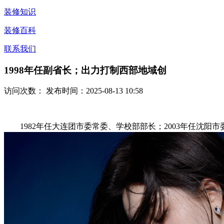
装修知识
装修百科
联系我们
1998年任副省长；出力打制西部地域创
访问次数：
发布时间：2025-08-13 10:58
1982年任大连团市委常委、学校部部长；2003年任沈阳市委