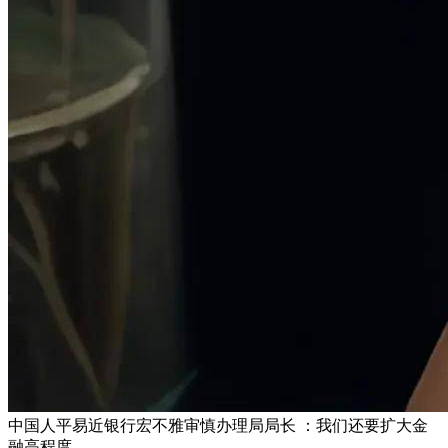
中国人平易近银行宏不雅审慎办理局局长 ：我们还要扩大金
融高程度，