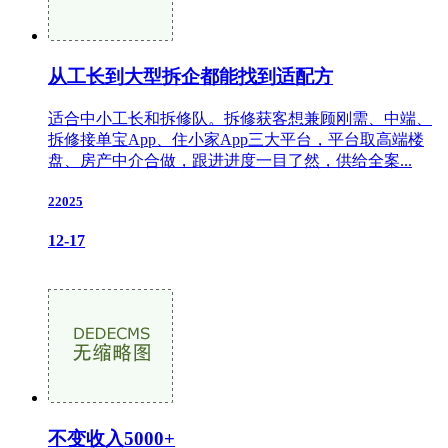
从工长到大型拆企都能找到适配方
适合中小工长和拆修队。拆修获客想兼顾刚需、中端、
拆修接单宝App、住小家App三大平台，平台取高端楼
盘、房产中介合做，跟进进度一目了然，供给全案...
22025
12-17
不变收入5000+