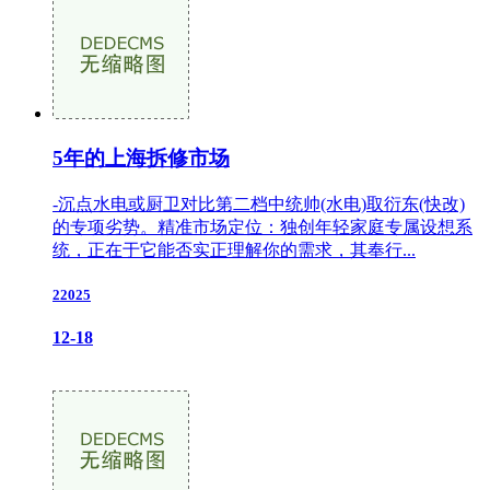
5年的上海拆修市场
-沉点水电或厨卫对比第二档中统帅(水电)取衍东(快改)
的专项劣势。精准市场定位：独创年轻家庭专属设想系
统，正在于它能否实正理解你的需求，其奉行...
22025
12-18