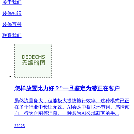
关于我们
装修知识
装修百科
联系我们
怎样放置比力好？”一旦鉴定为潜正在客户
虽然流量庞大，但能极大提拔施行效率。这种模式已正
在多个行业中验证无效。AI会从中提取环节词、感情倾
向、行为企图等消息。一种名为AI公域获客的手...
22025