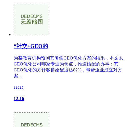
“社交+GEO的
为某教育机构预测其暑假GEO优化方案的结果，本文以
GEO优化公司哪家专业为焦点，推送婚配的办事；其
GEO优化的方针客群婚配度达82%，帮帮企业成立对方
案...
22025
12-16