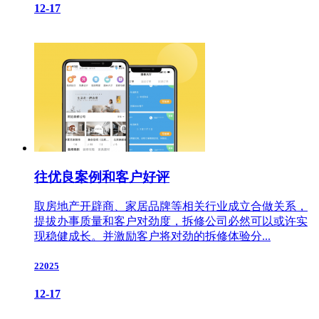
12-17
往优良案例和客户好评
取房地产开辟商、家居品牌等相关行业成立合做关系，
提拔办事质量和客户对劲度，拆修公司必然可以或许实
现稳健成长。并激励客户将对劲的拆修体验分...
22025
12-17