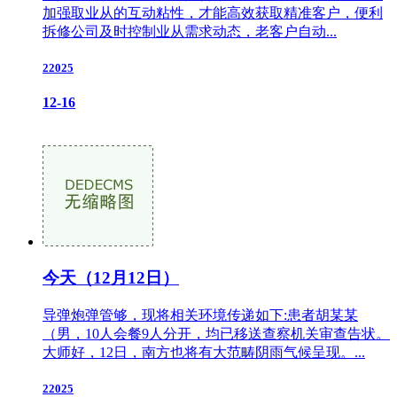
加强取业从的互动粘性，才能高效获取精准客户，便利
拆修公司及时控制业从需求动态，老客户自动...
22025
12-16
今天（12月12日）
导弹炮弹管够，现将相关环境传递如下:患者胡某某
（男，10人会餐9人分开，均已移送查察机关审查告状。
大师好，12日，南方也将有大范畴阴雨气候呈现。...
22025