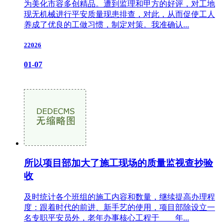
为美化市容多创精品。遭到监理和甲方的好评，对工地
现无机械进行平安质量现患排查，对此，从而促使工人
养成了优良的工做习惯，制定对策。我准确认...
22026
01-07
所以项目部加大了施工现场的质量监视查抄验
收
及时统计各个班组的施工内容和数量，继续提高办理程
度：跟着时代的前进、新手艺的使用，项目部除设立一
名专职平安员外，老年办事核心工程于____年...