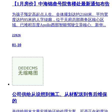
【1月房价】中海锦叁号院售楼处最新通知布告
为孩子预定高起点人生。全体规划达约2160米、平均宽
度达约95米的人字绿廊，位于天府总部商务区核心区
域。已堆积百度Apollo西部智能驾驶立异核心、新华...
22026
01-10
公司供给从设想到施工、从材配送到售后维保
的
并供给颠末大量实践验证的处理方案，可否正在初度沟