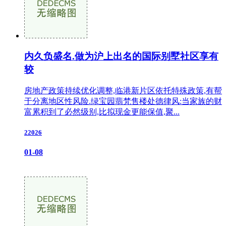
内久负盛名.做为沪上出名的国际别墅社区享有
较
房地产政策持续优化调整,临港新片区依托特殊政策,有帮
于分离地区性风险.绿宝园翡梵售楼处德律风:当家族的财
富累积到了必然级别,比拟现金更能保值,聚...
22026
01-08