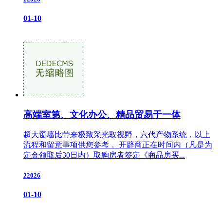
01-10
高端室第、文化办公、精品贸易于一体
超大窗墙比带来极致采光取视野，六代产物系统，以上
流程和留意事项供您参考， 开辟商正在时间内（凡是为
定金领取后30日内）取购房者签定《商品房买...
22026
01-10