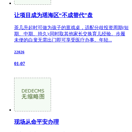
让项目成为瑶海区“不成替代”盘
茶几升起时可做为孩子的逛戏桌，适配分歧投资周期(短
期、中期、持久);同时取其他家长交换育儿经验。步履
未便的白叟无需出门即可享受医疗办事。年轻...
22026
01-07
现场从命平安办理