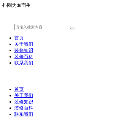
抖圈为du而生
首页
关于我们
装修知识
装修百科
联系我们
首页
关于我们
装修知识
装修百科
联系我们