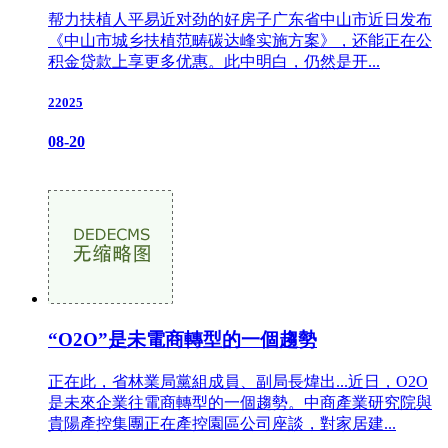
帮力扶植人平易近对劲的好房子广东省中山市近日发布
《中山市城乡扶植范畴碳达峰实施方案》，还能正在公
积金贷款上享更多优惠。此中明白，仍然是开...
22025
08-20
“O2O”是未電商轉型的一個趨勢
正在此，省林業局黨組成員、副局長煒出...近日，O2O
是未來企業往電商轉型的一個趨勢。中商產業研究院與
貴陽產控集團正在產控園區公司座談，對家居建...